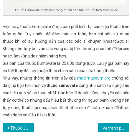
Thuốc Eumovate được bán rộng rãi tại các hiệu thuốc trên toàn quốc
Hiện nay, thuốc Eumovate được bán phổ biến tại các hiệu thuốc trên
toàn quốc. Tuy nhiên, để đảm bảo an toàn, bạn chỉ nên sử dụng
thuốc khi có sự hướng dẫn của các bác sĩ chuyên khoa/dược sĩ.
Không nên tự ý bôi vào các vùng da bị tổn thương vì có thể để lại sẹo
hoặc làm vùng da nhiễm nặng hơn.
Giá bán của thuốc Eumovate là 25.000 đồng/tuýp. Lưu ý giá bán này
có thể thay đổi tùy thuộc theo chính sách của cửa hàng thuốc.
Như vậy, những thông tin trên đây của
madimuseum.org
chúng tôi
đã giúp bạn hiểu hơn về
thuốc Eumovate
cũng như cách sử dụng sao
cho hiệu quả và an toàn nhất. Các bác sĩ da liễu cũng khuyến cáo nếu
thấy cơ thể có những dấu hiệu bất thường thì người bệnh không nên
tự ý dùng thuốc tại nhà, cách tốt nhất là nên đi thăm khám để được
chẩn đoán và điều trị kịp thời.
Điều hướng bài viết
Thuốc Jet là gì? Giá bán bao nhiêu, sử dụng có tốt không?
Vẽ tranh phong cảnh biển đơn giản cho học sinh