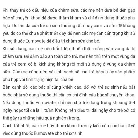
Khi thấy trẻ có dấu hiệu của chàm sữa, các mẹ nên đưa bé đến gặp
bác sĩ chuyên khoa để được thăm khám và chỉ định dùng thuốc phù
hợp. Do làn da của trẻ sơ sinh thường rất nhạy cảm và sức đề kháng
yếu do cơ thể chưa phát triển đầy đủ nên các mẹ cần cẩn trọng khi sử
dụng thuốc Eumovate để điều trị chàm sữa cho bé.
Khi sử dụng, các mẹ nên bổi 1 lớp thuốc thật mỏng vào vùng da bị
chàm sữa. Để đảm bảo an toàn cho trẻ, mẹ nên thử trên một vùng da
của trẻ xem có bị kích ứng không rồi mới sử dụng ở vùng da chàm
sữa. Các mẹ cũng nên vệ sinh sạch sẽ cho trẻ bằng các sản phẩm
phù hợp với tình trạng hiện tại của bé.
Bên cạnh đó, các bác sĩ cũng khiến cáo, đối với trẻ sơ sinh nếu bắt
buộc phải sử dụng thuốc thì cần có chỉ định của bác sĩ chuyên khoa.
Nếu dùng thuốc Eumovate, chỉ nên cho trẻ dùng trong khoảng 3-4
ngày hoặc tối đa là 1 tuần. Không nên điều trị dài ngày cho trẻ bởi có
thể gây ra những hậu quả nghiêm trọng.
Cách tốt nhất, các mẹ hãy tham khảo trước ý kiến của các bác sĩ về
việc dùng thuốc Eumovate cho trẻ sơ sinh.