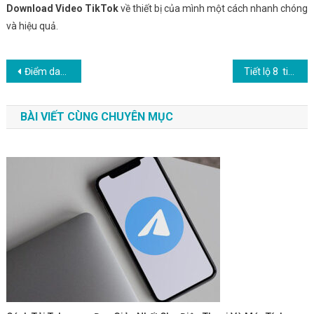
Download Video TikTok
về thiết bị của mình một cách nhanh chóng
và hiệu quả.
Điều hướng bài viết
Điểm danh những hàng ô tô đắt nhất thế giới hiện nay
Tiết lộ 8 tiền vệ trụ hay nhất thế giới hiện nay
BÀI VIẾT CÙNG CHUYÊN MỤC