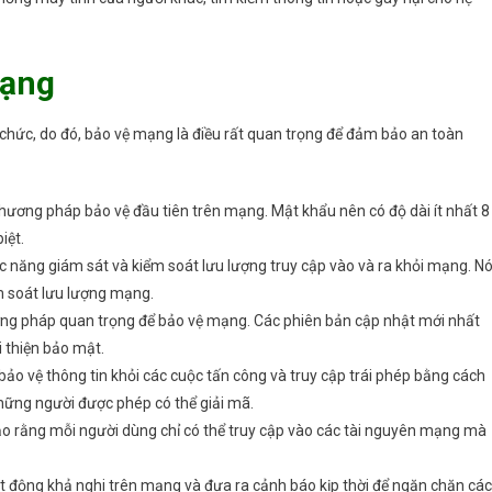
mạng
chức, do đó, bảo vệ mạng là điều rất quan trọng để đảm bảo an toàn
ơng pháp bảo vệ đầu tiên trên mạng. Mật khẩu nên có độ dài ít nhất 8
iệt.
ức năng giám sát và kiểm soát lưu lượng truy cập vào và ra khỏi mạng. N
m soát lưu lượng mạng.
g pháp quan trọng để bảo vệ mạng. Các phiên bản cập nhật mới nhất
i thiện bảo mật.
ảo vệ thông tin khỏi các cuộc tấn công và truy cập trái phép bằng cách
hững người được phép có thể giải mã.
o rằng mỗi người dùng chỉ có thể truy cập vào các tài nguyên mạng mà
 động khả nghi trên mạng và đưa ra cảnh báo kịp thời để ngăn chặn các