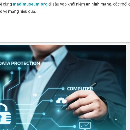
sẽ cùng
madimuseum.org
đi sâu vào khái niệm
an ninh mạng
, các mối 
o vệ mạng hiệu quả.