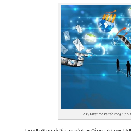
Là kỹ thuật mà kẻ tấn công sử dụ
Là kỹ thuật mà kẻ tấn công sử dụng để xâm nhập vào hệ th