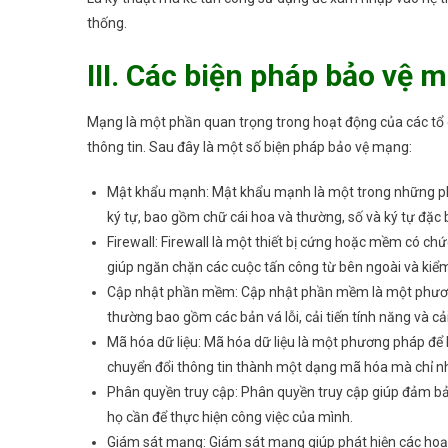
thống.
III. Các biện pháp bảo vệ 
Mạng là một phần quan trọng trong hoạt động của các tổ 
thông tin. Sau đây là một số biện pháp bảo vệ mạng:
Mật khẩu mạnh: Mật khẩu mạnh là một trong những phư
ký tự, bao gồm chữ cái hoa và thường, số và ký tự đặc b
Firewall: Firewall là một thiết bị cứng hoặc mềm có ch
giúp ngăn chặn các cuộc tấn công từ bên ngoài và kiể
Cập nhật phần mềm: Cập nhật phần mềm là một phươn
thường bao gồm các bản vá lỗi, cải tiến tính năng và cả
Mã hóa dữ liệu: Mã hóa dữ liệu là một phương pháp để b
chuyển đổi thông tin thành một dạng mã hóa mà chỉ n
Phân quyền truy cập: Phân quyền truy cập giúp đảm bả
họ cần để thực hiện công việc của mình.
Giám sát mạng: Giám sát mạng giúp phát hiện các hoạt